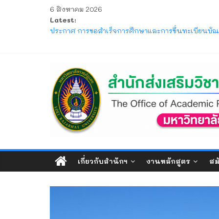
Skip
6 สิงหาคม 2026
to
Latest:
content
ประกาศ ให้นักศึกษาระดับปริญญาตรี ที่เข้าศึกษาปีก
ประกาศ การขอสำเร็จการศึกษาและการขึ้นทะเบียนบัณฑ
โครงการ มหกรรมวิชาการเปิดบ้าน LRU ครั้งที่ 4 มหา
แจ้ง ขอให้นักศึกษาภาคปกติ ตรวจสอบตารางสอบกลาง
สำนัก
ประกาศ รับสมัครและรับรายงานตัวนักศึกษาใหม่ ระดั
ส่ง
เสริม
วิชาการ
เกี่ยวกับสำนักฯ
งานหลักสูตร
สม
และ
งาน