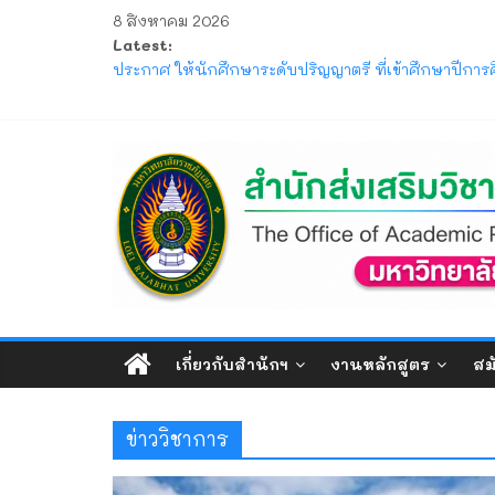
Skip
8 สิงหาคม 2026
to
Latest:
content
ประกาศ ให้นักศึกษาระดับปริญญาตรี ที่เข้าศึกษาปีก
ประกาศ การขอสำเร็จการศึกษาและการขึ้นทะเบียนบัณฑ
โครงการ มหกรรมวิชาการเปิดบ้าน LRU ครั้งที่ 4 มหา
แจ้ง ขอให้นักศึกษาภาคปกติ ตรวจสอบตารางสอบกลาง
สำนัก
ประกาศ รับสมัครและรับรายงานตัวนักศึกษาใหม่ ระดั
ส่ง
เสริม
วิชาการ
เกี่ยวกับสำนักฯ
งานหลักสูตร
สม
และ
ข่าววิชาการ
งาน