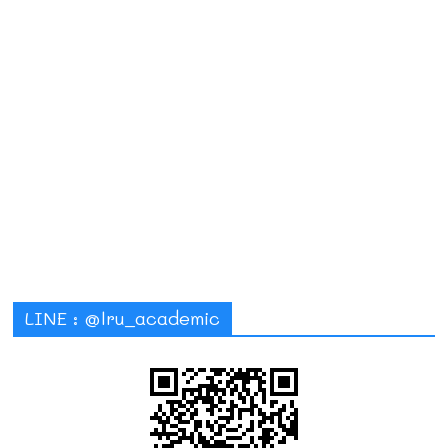
LINE : @lru_academic