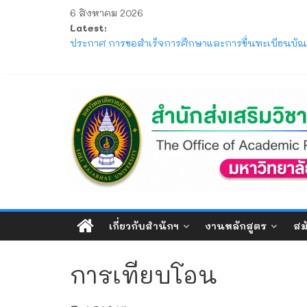
Skip
6 สิงหาคม 2026
to
Latest:
ประกาศ ให้นักศึกษาระดับปริญญาตรี ที่เข้าศึกษาปีก
content
ประกาศ การขอสำเร็จการศึกษาและการขึ้นทะเบียนบัณฑ
โครงการ มหกรรมวิชาการเปิดบ้าน LRU ครั้งที่ 4 มหา
แจ้ง ขอให้นักศึกษาภาคปกติ ตรวจสอบตารางสอบกลาง
สำนัก
ประกาศ รับสมัครและรับรายงานตัวนักศึกษาใหม่ ระดั
ส่ง
เสริม
วิชาการ
เกี่ยวกับสำนักฯ
งานหลักสูตร
สม
และ
การเทียบโอน
งาน