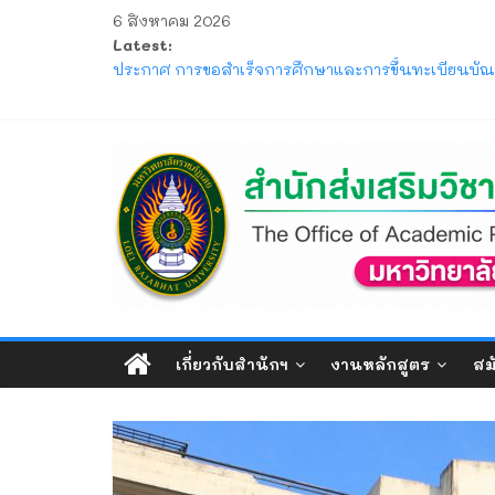
Skip
6 สิงหาคม 2026
to
Latest:
ประกาศ ให้นักศึกษาระดับปริญญาตรี ที่เข้าศึกษาปีก
content
ประกาศ การขอสำเร็จการศึกษาและการขึ้นทะเบียนบัณฑ
โครงการ มหกรรมวิชาการเปิดบ้าน LRU ครั้งที่ 4 มหา
แจ้ง ขอให้นักศึกษาภาคปกติ ตรวจสอบตารางสอบกลาง
สำนัก
ประกาศ รับสมัครและรับรายงานตัวนักศึกษาใหม่ ระดั
ส่ง
เสริม
วิชาการ
เกี่ยวกับสำนักฯ
งานหลักสูตร
สม
และ
งาน