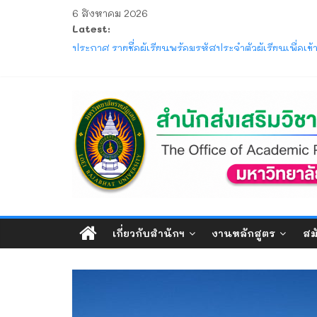
Skip
6 สิงหาคม 2026
to
Latest:
content
ประกาศ การขอสำเร็จการศึกษาและการขึ้นทะเบียนบัณฑ
ประกาศ รายชื่อผู้เรียนพร้อมรหัสประจำตัวผู้เรียนเพื
ระยะสั้น) พัฒนาสมรรถนะผู้ประกอบการ SMEs ด้วยเทคโน
แจ้ง ขอให้นักศึกษาภาคปกติ ตรวจสอบตารางสอบกลาง
สำนัก
ประกาศ รับสมัครและรับรายงานตัวนักศึกษาใหม่ ระดั
ประกาศ ให้นักศึกษาระดับปริญญาตรี ที่เข้าศึกษาปีก
ส่ง
เสริม
วิชาการ
เกี่ยวกับสำนักฯ
งานหลักสูตร
สม
และ
งาน