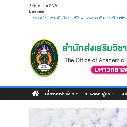
Skip
7 สิงหาคม 2026
to
Latest:
content
ประกาศ ให้นักศึกษาระดับปริญญาตรี ที่เข้าศึกษาปีก
ประกาศ การขอสำเร็จการศึกษาและการขึ้นทะเบียนบัณฑ
โครงการ มหกรรมวิชาการเปิดบ้าน LRU ครั้งที่ 4 มหา
แจ้ง ขอให้นักศึกษาภาคปกติ ตรวจสอบตารางสอบกลาง
สำนัก
ประกาศ รับสมัครและรับรายงานตัวนักศึกษาใหม่ ระดั
ส่ง
เสริม
วิชาการ
เกี่ยวกับสำนักฯ
งานหลักสูตร
สม
และ
งาน